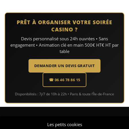
PRÊT À ORGANISER VOTRE SOIRÉE
CASINO ?
Devis personnalisé sous 24h ouvrées • Sans
engagement • Animation clé en main 500€ HT€ HT par
table
DEMANDER UN DEVIS GRATUIT
☎ 06 46 78 86 15
Disponibilités : 7j/7 de 10h à 22h • Paris & toute l’Île-de-France
CONTACT
Les petits cookies