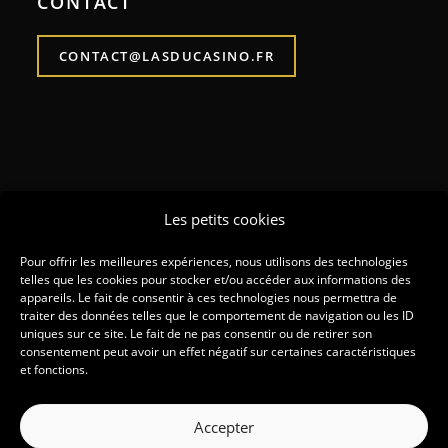
CONTACT
CONTACT@LASDUCASINO.FR
Les petits cookies
Pour offrir les meilleures expériences, nous utilisons des technologies
Copyright 2026 – L'As du Casino
telles que les cookies pour stocker et/ou accéder aux informations des
appareils. Le fait de consentir à ces technologies nous permettra de
traiter des données telles que le comportement de navigation ou les ID
uniques sur ce site. Le fait de ne pas consentir ou de retirer son
consentement peut avoir un effet négatif sur certaines caractéristiques
Pour aller plus loin
et fonctions.
soirée gala école
Accepter