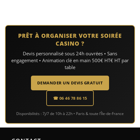
PRÊT À ORGANISER VOTRE SOIRÉE
CASINO ?
Devis personnalisé sous 24h ouvrées • Sans
engagement • Animation clé en main 500€ HT€ HT par
table
DEMANDER UN DEVIS GRATUIT
☎ 06 46 78 86 15
Disponibilités : 7j/7 de 10h à 22h • Paris & toute l’Île-de-France