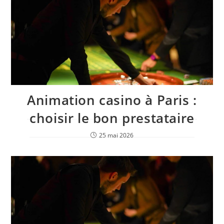
Animation casino à Paris :
choisir le bon prestataire
25 mai 2026