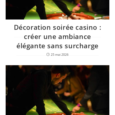
Décoration soirée casino :
créer une ambiance
élégante sans surcharge
25 mai 2026