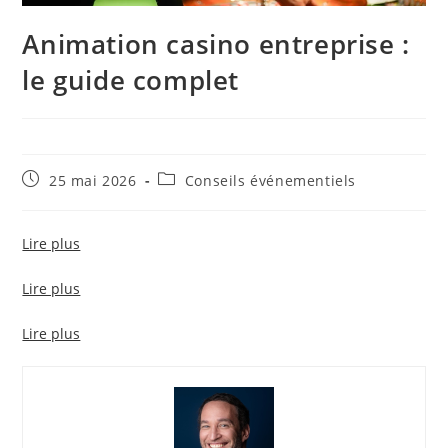
Animation casino entreprise :
le guide complet
Publication
Post
25 mai 2026
Conseils événementiels
publiée :
category:
Lire plus
Lire plus
Lire plus