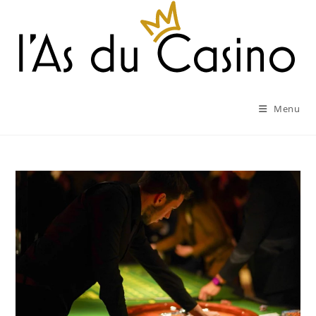
Skip
to
content
Menu