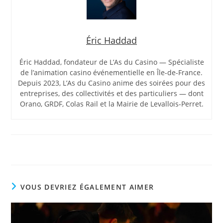
Éric Haddad
Éric Haddad, fondateur de L’As du Casino — Spécialiste
de l’animation casino événementielle en Île-de-France.
Depuis 2023, L’As du Casino anime des soirées pour des
entreprises, des collectivités et des particuliers — dont
Orano, GRDF, Colas Rail et la Mairie de Levallois-Perret.
VOUS DEVRIEZ ÉGALEMENT AIMER