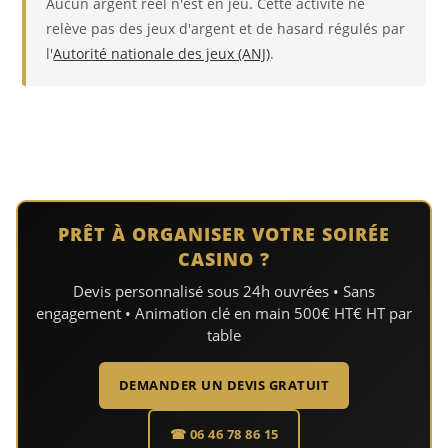
Aucun argent réel n'est en jeu. Cette activité ne
relève pas des jeux d'argent et de hasard régulés par
l'
Autorité nationale des jeux (ANJ)
.
PRÊT À ORGANISER VOTRE SOIRÉE
CASINO ?
Devis personnalisé sous 24h ouvrées • Sans
engagement • Animation clé en main 500€ HT€ HT par
table
DEMANDER UN DEVIS GRATUIT
☎ 06 46 78 86 15