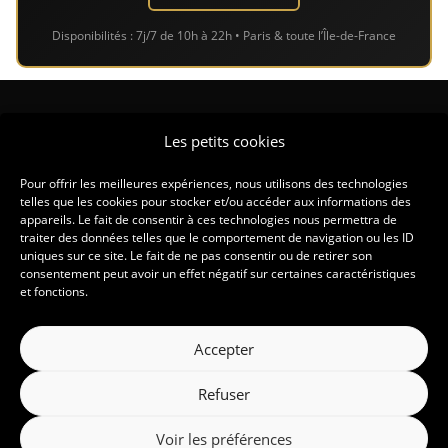
Disponibilités : 7j/7 de 10h à 22h • Paris & toute l’Île-de-France
CONTACT
Les petits cookies
CONTACT@LASDUCASINO.FR
Pour offrir les meilleures expériences, nous utilisons des technologies
telles que les cookies pour stocker et/ou accéder aux informations des
appareils. Le fait de consentir à ces technologies nous permettra de
traiter des données telles que le comportement de navigation ou les ID
uniques sur ce site. Le fait de ne pas consentir ou de retirer son
consentement peut avoir un effet négatif sur certaines caractéristiques
et fonctions.
Accepter
Copyright 2026 – L'As du Casino
Refuser
Assurance RC Pro souscrite — attestation disponible sur demande.
Voir les préférences