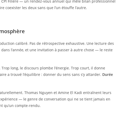
a CPI Filière — un rendez-vous annuel qui mêle bilan professionnel
e coexister les deux sans que l’un étouffe l’autre.
atmosphère
oduction calibré. Pas de rétrospective exhaustive. Une lecture des
s dans l’année, et une invitation à passer à autre chose — le reste
rop long, le discours plombe l’énergie. Trop court, il donne
ire a trouvé l’équilibre : donner du sens sans s’y attarder.
Durée
 naturellement. Thomas Nguyen et Amine El Kadi entraînent leurs
expérience — le genre de conversation qui ne se tient jamais en
ent qu’un compte-rendu.