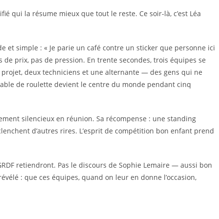
é qui la résume mieux que tout le reste. Ce soir-là, c’est Léa
de et simple : « Je parie un café contre un sticker que personne ici
 Pas de prix, pas de pression. En trente secondes, trois équipes se
rojet, deux techniciens et une alternante — des gens qui ne
 table de roulette devient le centre du monde pendant cinq
ement silencieux en réunion. Sa récompense : une standing
éclenchent d’autres rires. L’esprit de compétition bon enfant prend
e GRDF retiendront. Pas le discours de Sophie Lemaire — aussi bon
 a révélé : que ces équipes, quand on leur en donne l’occasion,