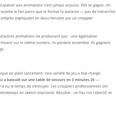
rticipation aux animations n’est jamais acquise. Elle se gagne. Un
roulette le fait parce que le format l’y autorise — pas de hiérarchie
es simples expliquées en deux minutes par un
croupier
d’autres animations ne produisent pas : une égalisation
en misent sur le même numéro. Ils perdent ensemble. Ils gagnent
gé.
nique en plein lancement. Une variété de jeu a mal chargé.
no a basculé sur une table de secours en 3 minutes 20
—
’a eu le temps de s’ennuyer. Les croupiers professionnels ont
retemps en sketch improvisé. Résultat : un fou rire collectif, et