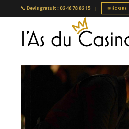
📞 Devis gratuit : 06 46 78 86 15
✉ ÉCRIRE
|