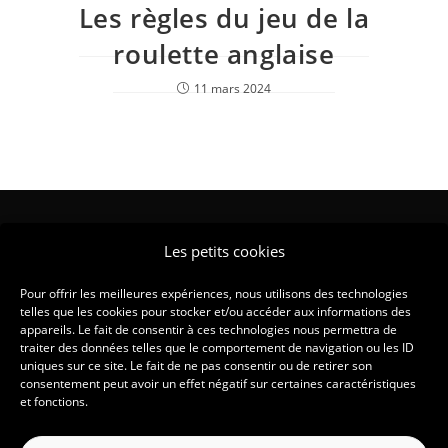
Les règles du jeu de la
roulette anglaise
11 mars 2024
CONTACT
Les petits cookies
CONTACT@LASDUCASINO.FR
Pour offrir les meilleures expériences, nous utilisons des technologies
telles que les cookies pour stocker et/ou accéder aux informations des
appareils. Le fait de consentir à ces technologies nous permettra de
traiter des données telles que le comportement de navigation ou les ID
uniques sur ce site. Le fait de ne pas consentir ou de retirer son
consentement peut avoir un effet négatif sur certaines caractéristiques
et fonctions.