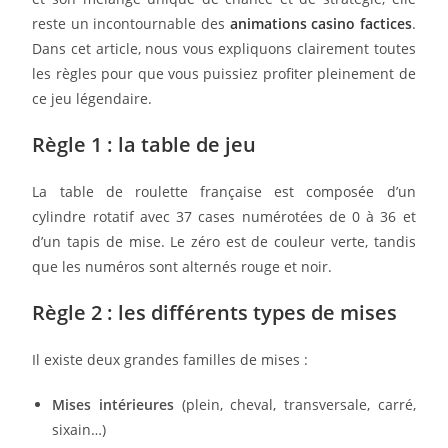
reste un incontournable des
animations casino factices
.
Dans cet article, nous vous expliquons clairement toutes
les règles pour que vous puissiez profiter pleinement de
ce jeu légendaire.
Règle 1 : la table de jeu
La table de roulette française est composée d’un
cylindre rotatif avec 37 cases numérotées de 0 à 36 et
d’un tapis de mise. Le zéro est de couleur verte, tandis
que les numéros sont alternés rouge et noir.
Règle 2 : les différents types de mises
Il existe deux grandes familles de mises :
Mises intérieures
(plein, cheval, transversale, carré,
sixain…)