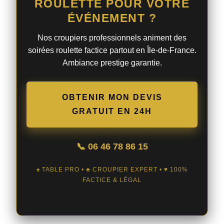
ROULETTE POUR VOTRE
ÉVÉNEMENT ?
Nos croupiers professionnels animent des
soirées roulette factice partout en Île-de-France.
Ambiance prestige garantie.
OBTENIR MON DEVIS
GRATUIT EN 24H
📞 06 46 78 86 15
♠️ TABLE PRO • ♣️ CROUPIER EXPERT • ♥️ 100%
FACTICE & LÉGAL