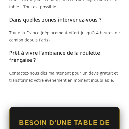
table… Tout est possible.
Dans quelles zones intervenez-vous ?
Toute la France (déplacement offert jusqu’à 4 heures de
camion depuis Paris).
Prêt à vivre l’ambiance de la roulette
française ?
Contactez-nous dès maintenant pour un devis gratuit et
transformez votre événement en moment inoubliable.
BESOIN D'UNE TABLE DE