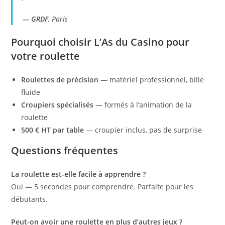
— GRDF
, Paris
Pourquoi choisir L’As du Casino pour
votre roulette
Roulettes de précision
— matériel professionnel, bille
fluide
Croupiers spécialisés
— formés à l’animation de la
roulette
500 € HT par table
— croupier inclus, pas de surprise
Questions fréquentes
La roulette est-elle facile à apprendre ?
Oui — 5 secondes pour comprendre. Parfaite pour les
débutants.
Peut-on avoir une roulette en plus d’autres jeux ?