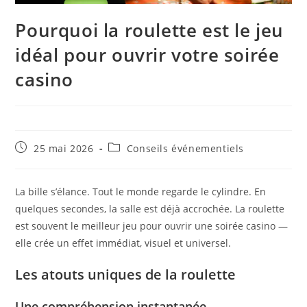
Pourquoi la roulette est le jeu
idéal pour ouvrir votre soirée
casino
Publication
Post
25 mai 2026
Conseils événementiels
publiée :
category:
La bille s’élance. Tout le monde regarde le cylindre. En
quelques secondes, la salle est déjà accrochée. La roulette
est souvent le meilleur jeu pour ouvrir une soirée casino —
elle crée un effet immédiat, visuel et universel.
Les atouts uniques de la roulette
Une compréhension instantanée