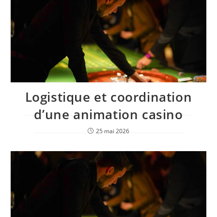
Logistique et coordination
d’une animation casino
25 mai 2026