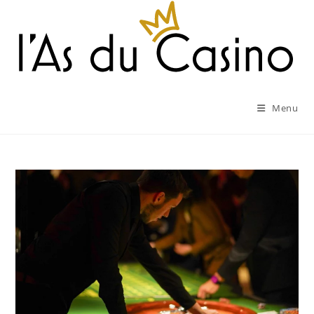
Skip
to
content
Menu